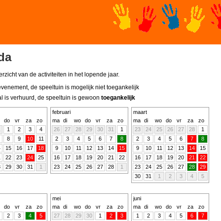
da
rzicht van de activiteiten in het lopende jaar.
evenement, de speeltuin is mogelijk niet toegankelijk
al is verhuurd, de speeltuin is gewoon
toegankelijk
februari
maart
do
vr
za
zo
ma
di
wo
do
vr
za
zo
ma
di
wo
do
vr
za
zo
1
1
2
3
4
26
27
28
29
30
31
1
23
24
25
26
27
28
1
8
9
10
11
2
3
4
5
6
7
8
2
3
4
5
6
7
8
4
15
16
17
18
9
10
11
12
13
14
15
9
10
11
12
13
14
15
1
22
23
24
25
16
17
18
19
20
21
22
16
17
18
19
20
21
22
8
29
30
31
1
23
24
25
26
27
28
1
23
24
25
26
27
28
29
30
31
1
2
3
4
5
mei
juni
do
vr
za
zo
ma
di
wo
do
vr
za
zo
ma
di
wo
do
vr
za
zo
2
3
4
5
27
28
29
30
1
2
3
1
2
3
4
5
6
7