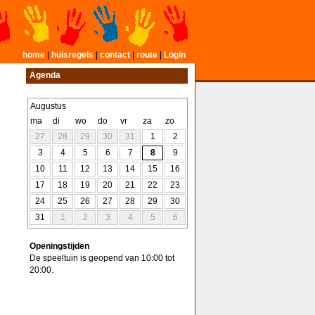
home
|
huisregels
|
contact
|
route
|
Login
Agenda
Augustus
ma
di
wo
do
vr
za
zo
27
28
29
30
31
1
2
3
4
5
6
7
8
9
10
11
12
13
14
15
16
17
18
19
20
21
22
23
24
25
26
27
28
29
30
31
1
2
3
4
5
6
Openingstijden
De speeltuin is geopend van 10:00 tot
20:00.