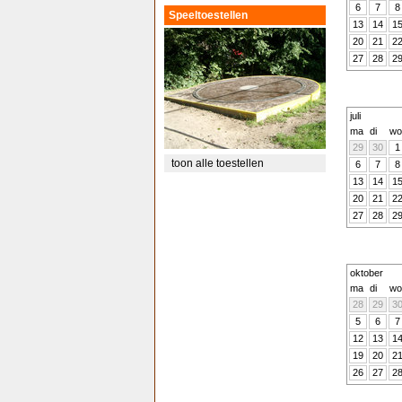
6
7
8
Speeltoestellen
13
14
1
20
21
2
27
28
2
juli
ma
di
wo
29
30
1
toon alle toestellen
6
7
8
13
14
1
20
21
2
27
28
2
oktober
ma
di
wo
28
29
3
5
6
7
12
13
1
19
20
2
26
27
2