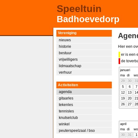
Speeltuin
Badhoevedorp
Vereniging
Agen
nieuws
historie
Hier een ove
bestuur
er is een 
vrijwilligers
de toverb
lidmaatschap
januari
verhuur
ma
di
wo
29
30
3
Activiteiten
5
6
7
agenda
12
13
1
gitaarles
19
20
2
26
27
2
tekenles
tennisles
knutselclub
winkel
april
ma
di
wo
peuterspeelzaal / bso
30
31
1