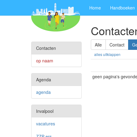
Home
Handboeken
Contacte
Alle
Contact
G
Contacten
alles uitklappen
op naam
geen pagina's gevonden
Agenda
agenda
Invalpool
vacatures
ZZP-ers