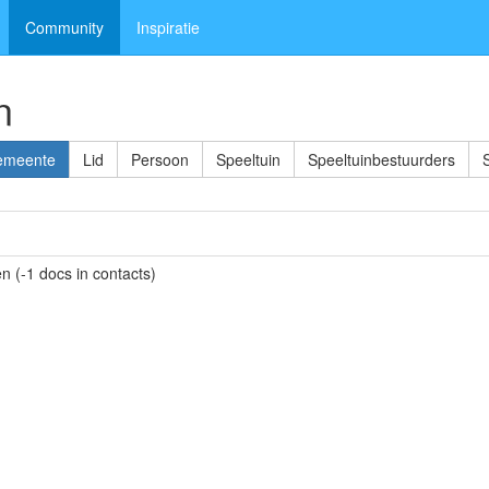
Community
Inspiratie
n
emeente
Lid
Persoon
Speeltuin
Speeltuinbestuurders
 (-1 docs in contacts)